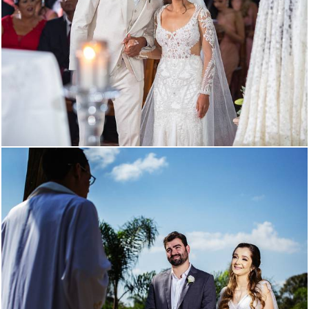
2460
0
2169
0