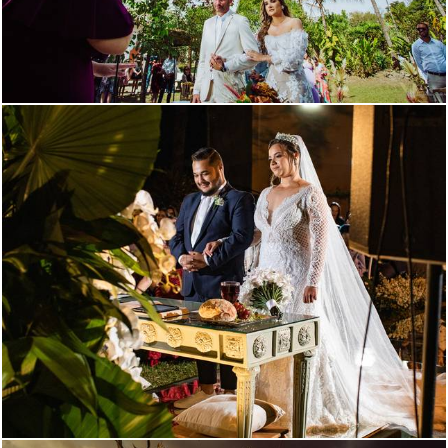
3710
57