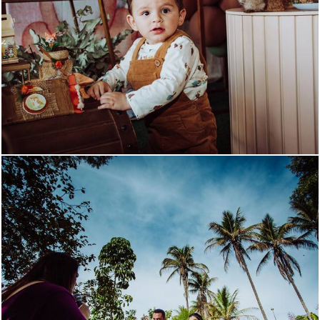
3187
7
3498
1