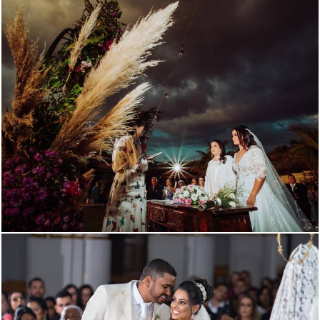
3963
18