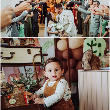
4145
5
3192
7