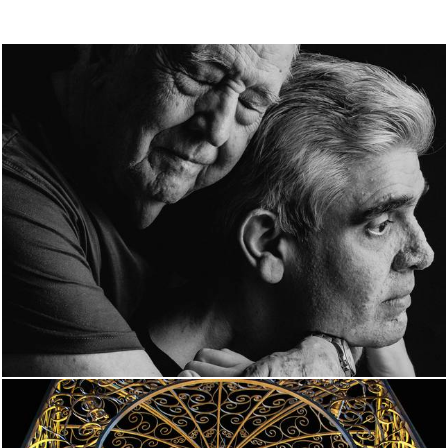
1783
82