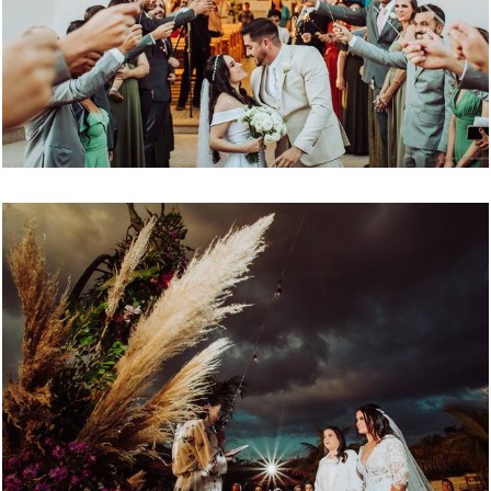
4145
5
3971
18